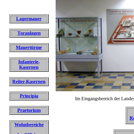
Lagermauer
Toranlagen
Mauertürme
Infanterie-
Kasernen
Reiter-Kasernen
Principia
Im Eingangsbereich der Landes
Praetorium
Re
Wohnbereiche